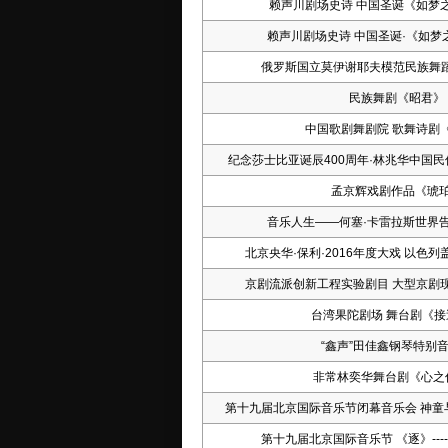
赖声川剧场史诗 中国圣诞《如梦
赖声川剧场史诗 中国圣诞·《如梦
俄罗斯国立莫伊谢耶夫模范民族舞蹈
民族舞剧《昭君》
中国歌剧舞剧院 歌舞诗剧
纪念莎士比亚诞辰400周年·林兆华中国
孟京辉戏剧作品《琥
音乐人生——何塞·卡雷拉斯世界告
北京央华·保利·2016年度大戏 以色
京剧流派创新工程实验剧目 大型京剧
台湾果陀剧场 舞台剧《接
“鑫声”田佳鑫钢琴特别
非常林奕华舞台剧《心之
第十九届北京国际音乐节闭幕音乐会 神童
第十九届北京国际音乐节 《逐》--