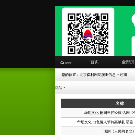
首页
全部演
您的位置：
北京保利剧院演出信息
> 过期
商品 >
名称
华朋文化·德国当代经典 话剧《
华朋文化 白色情人节特惠献礼 话剧
话剧《人民的名义