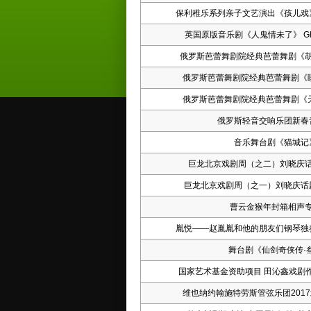
保利稚乐系列亲子文艺演出《孩儿戏
英国原版音乐剧《人鬼情未了》 Ghost
俄罗斯芭蕾舞剧院经典芭蕾舞剧《
俄罗斯芭蕾舞剧院经典芭蕾舞剧《
俄罗斯芭蕾舞剧院经典芭蕾舞剧《
俄罗斯轻音交响乐团新春
音乐舞台剧《猫城记
巨龙北京戏剧周（之二）刘晓庆
巨龙北京戏剧周（之一）刘晓庆话
曹云金猴年封箱相声
胤悦——赵胤胤和他的朋友们钢琴独
舞台剧《仙剑奇侠传·
国家艺术基金资助项目 田沁鑫戏剧
维也纳约翰施特劳斯管弦乐团201