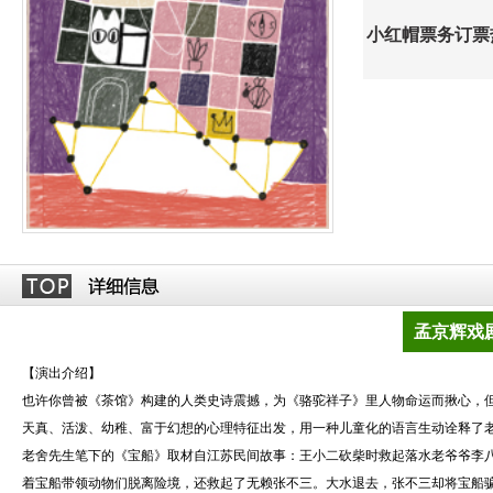
小红帽票务订票热线
孟京辉戏
【演出介绍】
也许你曾被《茶馆》构建的人类史诗震撼，为《骆驼祥子》里人物命运而揪心，
天真、活泼、幼稚、富于幻想的心理特征出发，用一种儿童化的语言生动诠释了
老舍先生笔下的《宝船》取材自江苏民间故事：王小二砍柴时救起落水老爷爷李
着宝船带领动物们脱离险境，还救起了无赖张不三。大水退去，张不三却将宝船骗走。