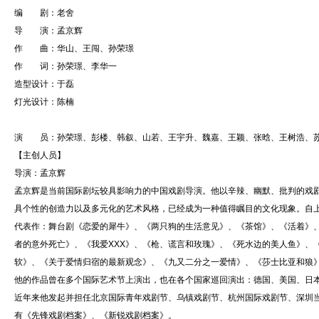
编 剧：老舍
导 演：孟京辉
作 曲：华山、王闯、孙荣璟
作 词：孙荣璟、李华一
造型设计：于磊
灯光设计：陈楠
演 员：孙荣璟、彭楼、韩叙、山若、王宇升、魏嘉、王颖、张晗、王树浩、
【主创人员】
导演：孟京辉
孟京辉是当前国际剧坛较具影响力的中国戏剧导演。他以辛辣、幽默、批判的戏
具个性的创造力以及多元化的艺术风格，已经成为一种值得瞩目的文化现象。自上
代表作：舞台剧《恋爱的犀牛》、《两只狗的生活意见》、《茶馆》、《活着》
者的意外死亡》、《我爱XXX》、《枪、谎言和玫瑰》、《死水边的美人鱼》、
软》、《关于爱情归宿的最新观念》、《九又二分之一爱情》、《莎士比亚和狼
他的作品曾在多个国际艺术节上演出，也在各个国家巡回演出：德国、美国、日
近年来他发起并担任北京国际青年戏剧节、乌镇戏剧节、杭州国际戏剧节、深圳
有《先锋戏剧档案》、《新锐戏剧档案》。