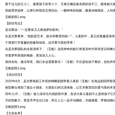
爱干活儿的王小二、最爱孩子的李八十、又馋又懒还偷东西的张不三、眼珠能大能
风格贯穿始终，让梦幻和现实交替结合。一艘神奇的纸船，载着动物朋友、人间
宝船剧照1.png
【剧目亮点】
孟京辉说：“一定要保卫儿童做梦的权利。”
在孟京辉看来，“戏剧是艺术、娱乐和教育的统一”。儿童剧中，真正的童趣是保
个维度打开童趣的想象和创造，拉开爱与美的序章！
在孟京辉团队的全新演绎下，《宝船》这段神奇的航行将更具时代审美意识和舞
对童梦和美德的颂扬，更加深入人心。
保持未知，激活审美，我们永远需要童话！《宝船》不仅是给孩子看的，也给所
宝船剧照2.png
【演出经历】
2020年8月，孟京辉戏剧工作室的蝴蝶剧团带着儿童剧《宝船》在海边剧院阿
抱型舞台增加了观众小朋友、大朋友们的沉浸体验，让艺术教育回归爱与美的本
同年11月，《宝船》驶入深圳当代戏剧双年展，告诉大家儿童剧不止是哄孩子们
尽的想象力，更是齐声念出口诀，和主人公一起开动脑筋，共破难题，带领动物
宝船剧照3.png
【主创名单】