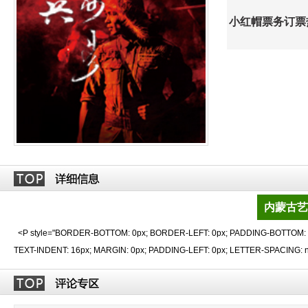
小红帽票务订票热线
内蒙古艺
<P style="BORDER-BOTTOM: 0px; BORDER-LEFT: 0px; PADDING-BOTTOM: 0p
TEXT-INDENT: 16px; MARGIN: 0px; PADDING-LEFT: 0px; LETTER-SPACING: n