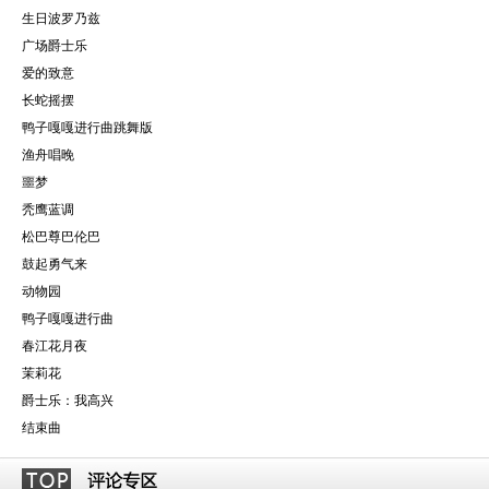
生日波罗乃兹
广场爵士乐
爱的致意
长蛇摇摆
鸭子嘎嘎进行曲跳舞版
渔舟唱晚
噩梦
秃鹰蓝调
松巴尊巴伦巴
鼓起勇气来
动物园
鸭子嘎嘎进行曲
春江花月夜
茉莉花
爵士乐：我高兴
结束曲