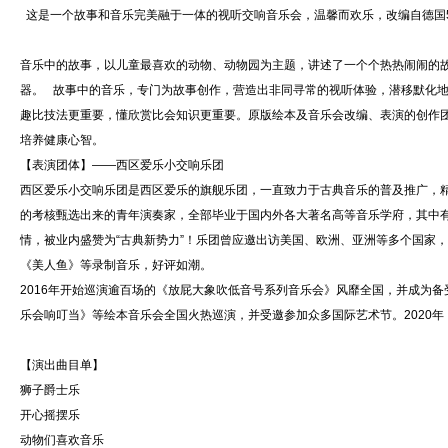
这是一个故事和音乐完美融于一体的视听交响音乐会，温馨而欢乐，改编自德国
音乐中的故事，以儿童最喜欢的动物、动物园为主题，讲述了一个个热热闹闹的
器。 故事中的音乐，专门为故事创作，营造出非同寻常的视听体验，潜移默化地
趣比技法更重要，懂欣赏比会知识更重要。原版绘本及音乐会改编、表演的创作
培养健康心智。
【表演团体】——西区爱乐小交响乐团
西区爱乐小交响乐团是西区爱乐的旗舰乐团，一直致力于古典音乐的普及推广，
的考核甄选出来的青年演奏家，全部毕业于国内外各大著名高等音乐学府，其中
情，被业内盛赞为“古典新势力”！乐团曾应邀出访美国、欧洲、亚洲等多个国家
《美人鱼》等录制音乐，好评如潮。
2016年开始巡演逾百场的《放屁大象吹低音号系列音乐会》风靡全国，并成为
乐会响叮当》等绘本音乐会全国火热巡演，并受邀参加众多国际艺术节。2020
【演出曲目单】
狮子爵士乐
开心摇摆乐
动物们喜欢音乐