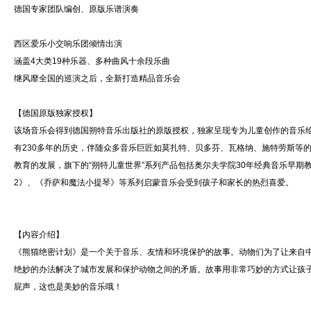
德国专家团队编创、原版乐谱演奏
西区爱乐小交响乐团倾情出演
涵盖4大类19种乐器、多种曲风十余段乐曲
继风靡全国的巡演之后，全新打造精品音乐会
【德国原版独家授权】
该场音乐会得到德国朔特音乐出版社的原版授权，独家呈现专为儿童创作的音乐绘本故事（Sheet mu
有230多年的历史，伴随众多音乐巨匠如莫扎特、贝多芬、瓦格纳、施特劳斯等
教育的发展，旗下的“朔特儿童世界”系列产品包括奥尔夫学院30年经典音乐早
2》、《乔萨和魔法小提琴》等系列启蒙音乐会受到孩子和家长的热烈喜爱。
【内容介绍】
《熊猫绝密计划》是一个关于音乐、友情和环境保护的故事。动物们为了让来自
绝妙的办法解决了城市发展和保护动物之间的矛盾。故事用非常巧妙的方式让孩
屁声，这也是美妙的音乐哦！