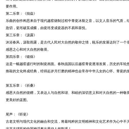
要作用。
第二乐章：《拙焱》
乐曲的创作构思来自于现代越窑烧制过程中青瓷冰裂之音，以文人音乐的气质，
急切，瓷坯破茧成蝶，由瓷坯变成瓷器的不易和喜悦。
第三乐章：《汲露》
沐浴春风，汲取雨露，是古代人民对大自然的敬仰之情，瓯乐的发展达到了一个
感恩之心和对大自然的敬畏。
第四乐章：《锻烁》
这是一幅越窑盛行时的制瓷画面。春秋战国以后越窑青瓷逐渐发展，历史的车轮
推敲的文化终成经典，经得起岁月打磨的精神也会常存中华儿女的心怀。青瓷的
第五乐章：《祈桑》
感恩大自然的馈赠，又表达人与自然和谐、和睦的深切意义和对大自然的一种敬
更美好的蓝图。
尾声：《听瓷》
古老文明与现代文化的融合和交流，将最纯粹的文明精神和文化艺术作为心中不
这亘古绵延的中国神话奏出最动人的歌谣！