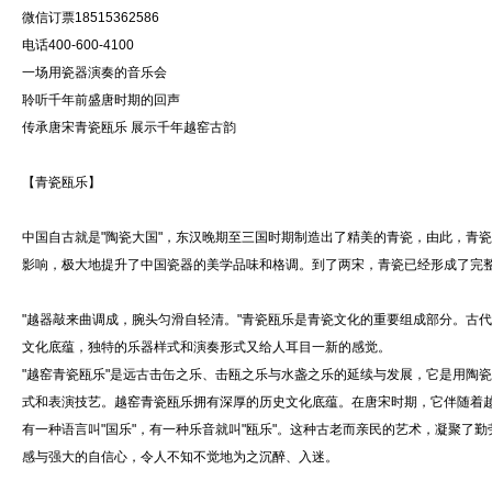
微信订票18515362586
电话400-600-4100
一场用瓷器演奏的音乐会
聆听千年前盛唐时期的回声
传承唐宋青瓷瓯乐 展示千年越窑古韵
【青瓷瓯乐】
中国自古就是"陶瓷大国"，东汉晚期至三国时期制造出了精美的青瓷，由此，青瓷成
影响，极大地提升了中国瓷器的美学品味和格调。到了两宋，青瓷已经形成了完
"越器敲来曲调成，腕头匀滑自轻清。"青瓷瓯乐是青瓷文化的重要组成部分。古代人
文化底蕴，独特的乐器样式和演奏形式又给人耳目一新的感觉。
"越窑青瓷瓯乐"是远古击缶之乐、击瓯之乐与水盏之乐的延续与发展，它是用陶
式和表演技艺。越窑青瓷瓯乐拥有深厚的历史文化底蕴。在唐宋时期，它伴随着
有一种语言叫"国乐"，有一种乐音就叫"瓯乐"。这种古老而亲民的艺术，凝聚
感与强大的自信心，令人不知不觉地为之沉醉、入迷。