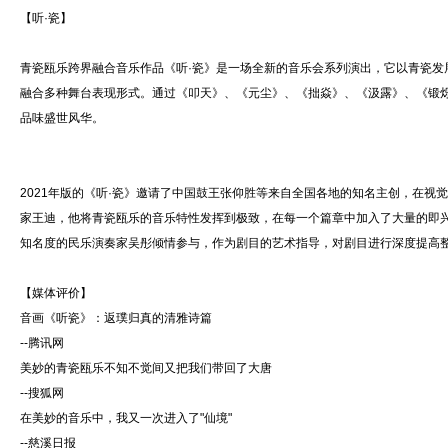
【听·瓷】
青瓷瓯乐跨界融合音乐作品《听·瓷》是一场全新的音乐会系列演出，它以青瓷
融合多种舞台表现形式。通过《叩天》、《元尘》、《拙焱》、《汲露》、《锻
品味盛世风华。
2021年版的《听·瓷》邀请了中国鼓王张仰胜等来自全国各地的知名主创，在
家王迪，他将青瓷瓯乐的音乐特性发挥到极致，在每一个篇章中加入了大量的即
知名度的民乐演奏家吴彤倾情参与，作为剧目的艺术指导，对剧目进行深度提高
【媒体评价】
音画《听瓷》：返璞归真的清雅诗篇
--腾讯网
美妙的青瓷瓯乐不知不觉间又把我们带回了大唐
--搜狐网
在美妙的音乐中，我又一次进入了"仙境"
--慈溪日报