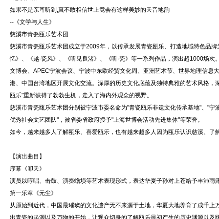
如果不是亲耳听到,真不敢相信世上竟会有这样美妙的天音地韵
--《文学与人生》
慈溪市青瓷瓯乐艺术团
慈溪市青瓷瓯乐艺术团成立于2009年，以传承发展青瓷瓯乐、打造地域特色品牌
忆》、《越·瓷风》、《听见良渚》、《听·瓷》等一系列作品，演出超1000场
文博会、APEC宁波会议、宁波中东欧经贸文化周、亚洲艺术节、世界地理信息
港、中国台湾地区开展文化交流。深厚的历史文化底蕴及独特典雅的艺术风格，
瓯乐"重新获得了勃勃生机，走入了海内外观众的视野。
慈溪市青瓷瓯乐艺术团分别被宁波市委名命为"青瓷瓯乐非遗文化传承基地"、"宁波
优秀社会文艺团队"，被省委省政府授予"上海世博会活动先进集体"等荣誉。
如今，越来越多人了解瓯乐、喜爱瓯乐，也有越来越多人因为瓯乐认识慈溪、了解
【演出曲目】
序幕《叩天》
演员以哼唱、击鼓、演奏蟾埙等艺术表现形式，表达华夏子孙对上苍给予丰沛雨
第一乐章《元尘》
从原始到近代，中国最璀璨的文化遗产无不来源于土地，华夏大地养育了成千上
出青瓷的起源以及万物的开始，让观众切身的了解瓯乐最初产生的历史渊源以及