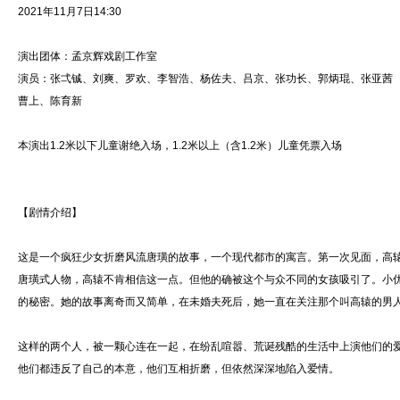
2021年11月7日14:30
演出团体：孟京辉戏剧工作室
演员：张弌铖、刘爽、罗欢、李智浩、杨佐夫、吕京、张功长、郭炳琨、张亚茜
曹上、陈育新
本演出1.2米以下儿童谢绝入场，1.2米以上（含1.2米）儿童凭票入场
【剧情介绍】
这是一个疯狂少女折磨风流唐璜的故事，一个现代都市的寓言。第一次见面，高
唐璜式人物，高辕不肯相信这一点。但他的确被这个与众不同的女孩吸引了。小
的秘密。她的故事离奇而又简单，在未婚夫死后，她一直在关注那个叫高辕的男
这样的两个人，被一颗心连在一起，在纷乱喧嚣、荒诞残酷的生活中上演他们的
他们都违反了自己的本意，他们互相折磨，但依然深深地陷入爱情。