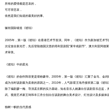
所有的爱情都是悲哀的，
可尽管悲哀，
依然是我们知道的最美好的事。
辗转国际锻造《琥珀》
2005年，第一版《琥珀》在香港艺术节首演。同年，《琥珀》作为新加坡艺术节
次绽放全新光芒，先后登陆德国汉堡的塔利亚剧院“莱辛戏剧节”、澳大利亚阿德
术审美。
《琥珀》中的星光
《琥珀》的创作阵容更是堪称豪华。2005年，第一版《琥珀》汇聚了金马、金
成为当时该剧最为卖座的原因之一。2010年，人气影星王珞丹接班第二版《琥
除了编剧廖一梅、导演孟京辉的实力基础，知名音乐人姚谦出任该剧音乐总监，
武、视觉艺术家王琦和丰江舟分别出任该剧的舞台美术设计、灯光设计及多媒体
独树一帜的当代质感