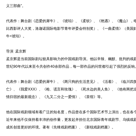
义三部曲”。
代表作：舞台剧《恋爱的犀牛》、《琥珀》、《柔软》、《艳遇》、《魔山》，
比西影评人大奖，洛迦诺国际电影节青年评委会特别奖）、《一曲柔情》（美国
牛+琥珀》。
导演 孟京辉
孟京辉是当前国际剧坛较具影响力的中国戏剧导演。他以辛辣、幽默、批判的戏
世纪90年代以来至今共创作40余部作品，每一部作品的问世都引起了强烈的反
代表作：舞台剧《恋爱的犀牛》、《两只狗的生活意见》、《活着》、《临川四
亡》、《我爱XXX》、《枪、谎言和玫瑰》、《死水边的美人鱼》、《他有两把
情归宿的最新观念》、《九又二分之一爱情》、《茶馆》等。
他在国际戏剧领域有着广泛的知名度，作品曾在多个国际艺术节上演出，也在各
近年来他不仅保持着丰沛的创作量，更发起并担任北京国际青年戏剧节、乌镇戏
成长创造更好的环境。著有《先锋戏剧档案》、《新锐戏剧档案》。