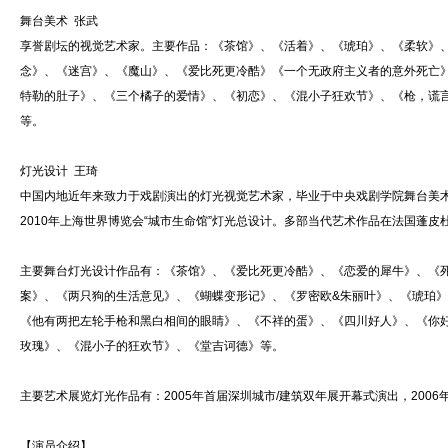
舞台美术 张武
享誉剧坛的视觉艺术家。主要作品：《茶馆》、《活着》、《琥珀》、《柔软》
念》、《迷宫》、《魔山》、《爱比死更冷酷》《一个无政府主义者的意外死亡
特勒的肚子》、《三个橘子的爱情》、《初恋》、《混小子狂欢节》、《枪，谎言
等。
灯光设计 王琦
中国内地近年来致力于戏剧演出的灯光视觉艺术家，毕业于中央戏剧学院舞台美术
2010年上海世界博览会“城市生命馆”灯光总设计。多部当代艺术作品在法国蓬皮
主要舞台灯光设计作品有：《茶馆》、《爱比死更冷酷》、《恋爱的犀牛》、《
案》、《两只狗的生活意见》、《蝴蝶变形记》、《罗密欧&朱丽叶》、《琥珀
《他有两把左轮手枪和黑白相间的眼睛》、《不祥的蛋》、《四川好人》、《你好
玫瑰》、《混小子的狂欢节》、《堂吉诃德》等。
主要艺术展览灯光作品有：2005年首届深圳城市/建筑双年展开幕式演出，2006
【演员介绍】