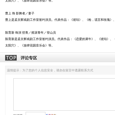
太阳穴》、《放肆花园音乐会》等。
曹上 饰 影舞者／妻子
曹上是孟京辉戏剧工作室签约演员。代表作品：《琥珀》、《枪，谎言和玫瑰》
陈育新 饰演 愤青／摇滚青年／登山员
陈育新是孟京辉戏剧工作室签约演员。代表作品：《恋爱的犀牛》、《琥珀》、
太阳穴》、《放肆花园音乐会》等。
温情提示：为了您的个人信息安全，请勿在留言中透露联系方式