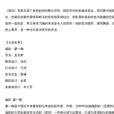
《琥珀》里面充满了奇思妙想的舞台空间，精彩夺目的多媒体表达，现代舞与戏
合，把疯狂的都市爱情和鲜活的世俗场景相结合，把彰显的喜剧特色与隐藏的悲
值得一提的是，男主角张弌铖的表演是令人惊异的！他的坚决随意，激情飘扬，演
把人熏哭，是一种当代表演美学的传达。
【主创名单】
编剧：廖一梅
导演：孟京辉
舞美设计：张武
灯光设计：王琦
音乐总监：姚谦
舞蹈设计：金星
多媒体设计：丰江舟
编剧 廖一梅
廖一梅是中国近年来屡创剧坛奇迹的剧作家、作家。1999年由她编剧的《恋爱的
编剧的大型多媒体音乐话剧《琥珀》一经推出便引起轰动，已成为亚洲剧坛的旗帜