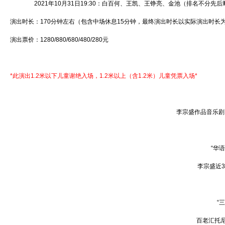
2021年10月31日19:30：白百何、王凯、王铮亮、金池（排名不分先后
演出时长：170分钟左右（包含中场休息15分钟，最终演出时长以实际演出时长
演出票价：1280/880/680/480/280元
*此演出1.2米以下儿童谢绝入场，1.2米以上（含1.2米）儿童凭票入场*
李宗盛作品音乐剧
“华
李宗盛近
“
百老汇托尼奖