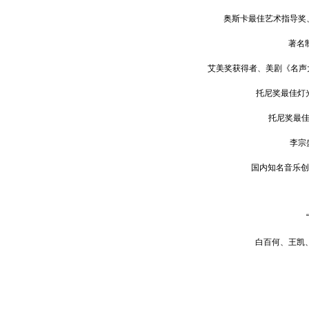
奥斯卡最佳艺术指导奖、托
著名
艾美奖获得者、美剧《名声大噪（
托尼奖最佳灯光设
托尼奖最佳音
李宗
国内知名音乐创
白百何、
王凯