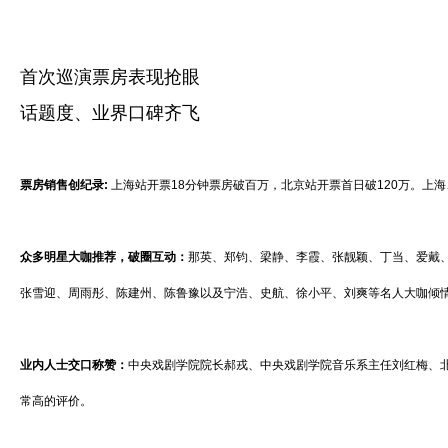
首次巡演票房表现抢眼
话题度、业界口碑齐飞
票房销售创纪录:
上海站开票18分钟票房破百万，北京站开票首日破120万。上海
众多明星大咖推荐，破圈互动：
那英、郑钧、梁静、李霞、张靓颖、丁当、爱戴、佟
张雪迎、周雨彤、陈建州、陈鲁豫以及宁浩、史航、徐小平、刘爽等名人大咖倾
业内人士交口称赞：
中央戏剧学院院长郝戎、中央戏剧学院音乐系主任刘红梅、
常高的评价。