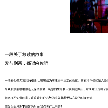
一段关于救赎的故事
爱与别离，都唱给你听
一场看似毫无预兆的相遇,让暖暖成为寒江命中注定的救赎。富有才华但却陷入爱
乐观积极的暖暖用毫无保留的爱、绽放的生命和天籁般的声音，帮助寒江走出了
但寒江不知道的是，暖暖灿烂的笑容背后,隐藏着无法言说的别离命运。
假如生命只剩下短暂的时光,我们将何以消磨?