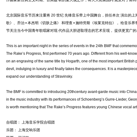
作曲家新古典主义时期、古典题 材的集大成之作，将大大拓展国内 观众对于斯特
北京国际音乐节历来注重将 20 世纪 先锋音乐带上中国舞台，担任本次 演出的
歌》、乔治 • 本杰明《切肤之痛》 和理查 • 施特劳斯《埃莱克特拉》， 给音
节关注当今中国青年歌唱家对现 代作品大胆进取理念的艺术呈现， 提供更宽广
This is an important night in the series of events in the 24th BMF that commemo
The Rake’s Progress, first performed 70 years ago. Different from his well-kno
on an engraving of the same title by Hogarth, one of the most important British 
devil, indulging in luxury and finally takes the consequences. It is a masterpi
expand our understanding of Stravinsky.
The BMF is committed to introducing 20thcentury avant-garde music into China
in the music industry with its performances of Schoenberg’s Gurre-Lieder, George
is worth mentioning that The Rake’s Progress features young Chinese vocal artist
合唱团： 上海音乐学院合唱团
乐团： 上海交响乐团