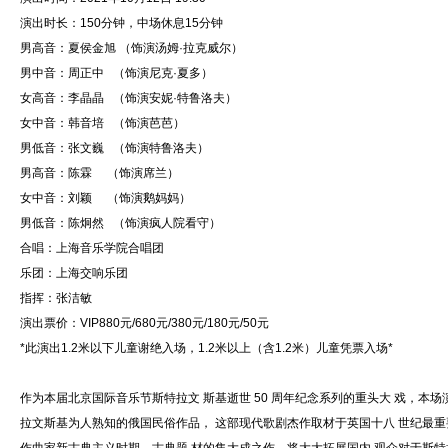
演出时长：150分钟，中场休息15分钟
男高音：夏侯金旭 （饰演汤姆·拉克威尔）
男中音：周正中 （饰演尼克·夏多）
女高音：李晶晶 （饰演安妮·特鲁洛夫）
女中音：韩音培 （饰演芭芭）
男低音：张文巍 （饰演特鲁洛夫）
男高音：陈霖 （饰演席兰）
女中音：刘颖 （饰演鹅妈妈）
男低音：陈炯然 （饰演疯人院看守）
合唱：上海音乐学院合唱团
乐团：上海交响乐团
指挥：张洁敏
演出票价：VIP880元/680元/380元/180元/50元
*此演出1.2米以下儿童谢绝入场，1.2米以上（含1.2米）儿童凭票入场*
作为本届北京国际音乐节斯特拉文 斯基逝世 50 周年纪念系列的重头大 戏，本场
拉文斯基为人熟知的俄国民俗作品， 这部现代歌剧杰作取材于英国十八 世纪最重